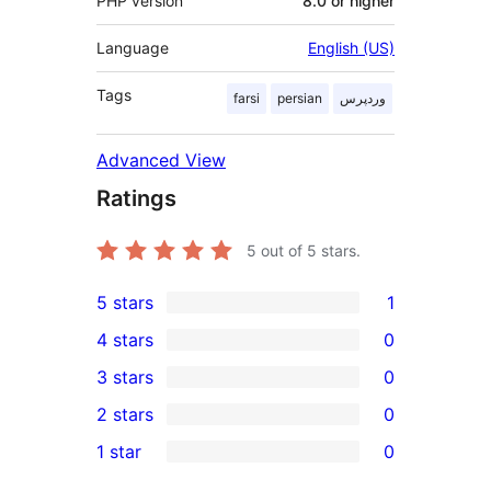
PHP version
8.0 or higher
Language
English (US)
Tags
وردپرس
persian
farsi
Advanced View
Ratings
5
out of 5 stars.
5 stars
1
1
4 stars
0
5-
0
3 stars
0
star
4-
0
2 stars
0
review
star
3-
0
1 star
0
reviews
star
2-
0
reviews