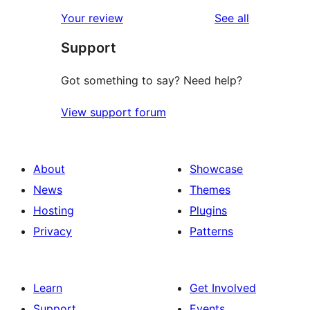
star
1-
reviews
Your review
See all
reviews
star
Support
reviews
Got something to say? Need help?
View support forum
About
Showcase
News
Themes
Hosting
Plugins
Privacy
Patterns
Learn
Get Involved
Support
Events