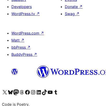
Developers
Donate
↗
WordPress.tv
↗
Swag
↗
WordPress.com
↗
Matt
↗
bbPress
↗
BuddyPress
↗
Visit our X (formerly Twitter) account
Visit our Bluesky account
Visit our Mastodon account
Visit our Threads account
Visit our Facebook page
Visit our Instagram account
Visit our LinkedIn account
Visit our TikTok account
Visit our YouTube channel
Visit our Tumblr account
Code is Poetry.