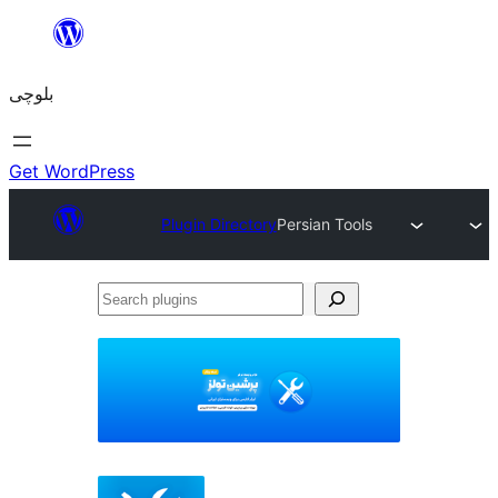
Skip
to
بلوچی
content
Get WordPress
Plugin Directory
Persian Tools
Search
plugins