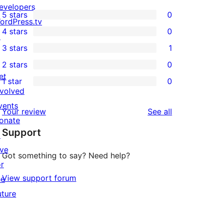
evelopers
5 stars
0
0
ordPress.tv
4 stars
0
5-
↗
0
3 stars
1
star
4-
1
2 stars
0
reviews
star
3-
0
et
1 star
0
reviews
star
2-
0
nvolved
review
star
1-
vents
reviews
Your review
See all
reviews
star
onate
Support
reviews
↗
ive
Got something to say? Need help?
or
View support forum
he
uture