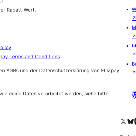
.)
W
der Rabatt-Wert.
M
b
olicy
pay Terms and Conditions
B
den AGBs und der Datenschutzerklärung von FLIZpay
wie deine Daten verarbeitet werden, siehe bitte
Visit our X (formerly 
Visit ou
Vi