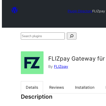
Plugin Directory
FLIZpay
Search
plugins
FLIZpay Gateway fü
By
FLIZpay
Details
Reviews
Installation
Description