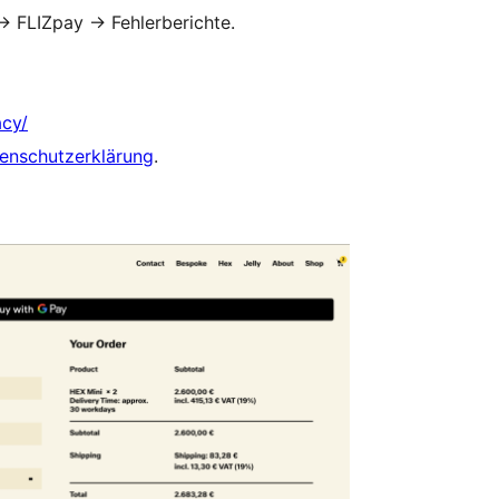
→
FLIZpay
→
Fehlerberichte.
acy/
enschutzerklärung
.