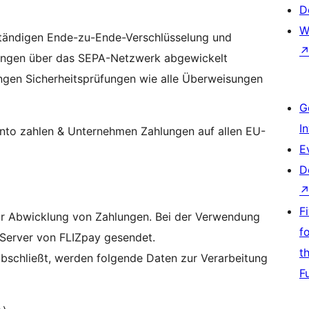
D
W
lständigen Ende-zu-Ende-Verschlüsselung und
lungen über das SEPA-Netzwerk abgewickelt
engen Sicherheitsprüfungen wie alle Überweisungen
G
I
nto zahlen & Unternehmen Zahlungen auf allen EU-
E
D
F
zur Abwicklung von Zahlungen. Bei der Verwendung
f
 Server von FLIZpay gesendet.
t
abschließt, werden folgende Daten zur Verarbeitung
F