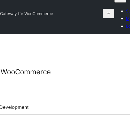
Su
 Gateway für WooCommerce
My
Lo
r WooCommerce
Development