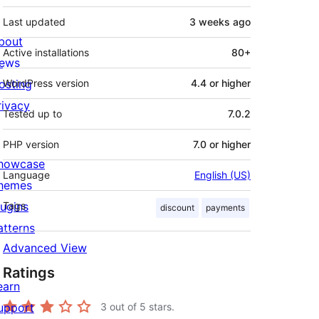
Last updated
3 weeks
ago
bout
Active installations
80+
ews
osting
WordPress version
4.4 or higher
rivacy
Tested up to
7.0.2
PHP version
7.0 or higher
howcase
Language
English (US)
hemes
lugins
Tags
discount
payments
atterns
Advanced View
Ratings
earn
upport
3
out of 5 stars.