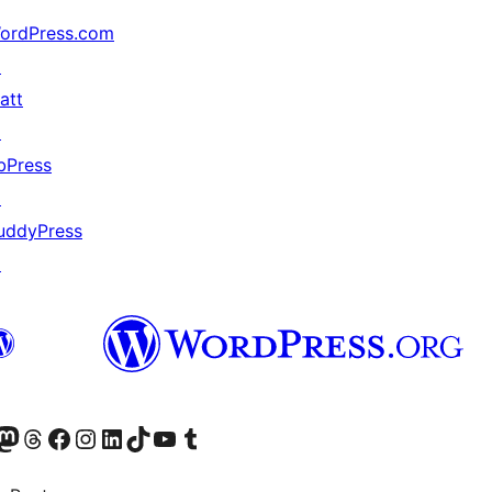
ordPress.com
↗
att
↗
bPress
↗
uddyPress
↗
Twitter) account
r Bluesky account
sit our Mastodon account
Visit our Threads account
Visit our Facebook page
Visit our Instagram account
Visit our LinkedIn account
Visit our TikTok account
Visit our YouTube channel
Visit our Tumblr account